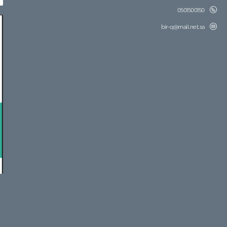
0501500150
bir-q@mail.net.sa