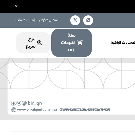
×
تسجيل دخول
|
إنشاء حساب
سلة
تبرع
التبرعات
لحسابات البنكية
سريع
)
0
(