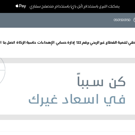
يمكنك التبرع باستخدام (أبل باي) باستخدام متصفح سفاري
0501500150
ي لتنمية القطاع غير الربحي برقم 122
إدارة حسابي
الإهداءات
حاسبة الزكاة
اتصل بنا
ا