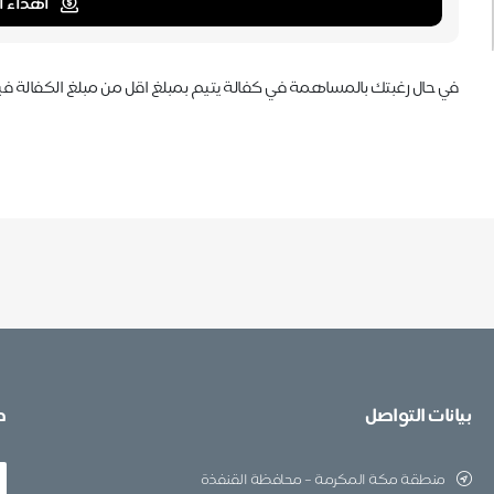
اهداء ا
في حال رغبتك بالمساهمة في كفالة يتيم بمبلغ اقل من مبلغ الكفالة فيمكنك التبرع عبر حس
بيانات التواصل
ط
منطقة مكة المكرمة – محافظة القنفذة