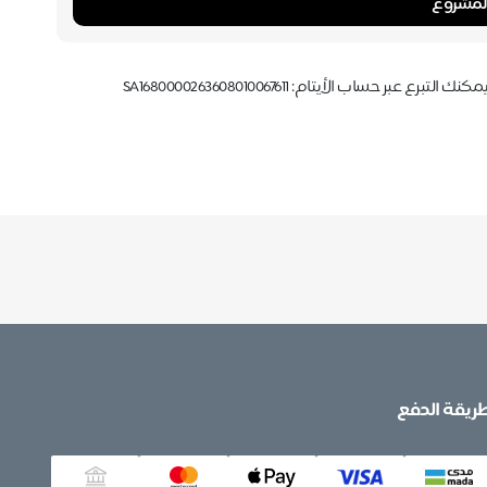
لمشروع
اب الأيتام: SA1680000263608010067611
ريقة الدفع