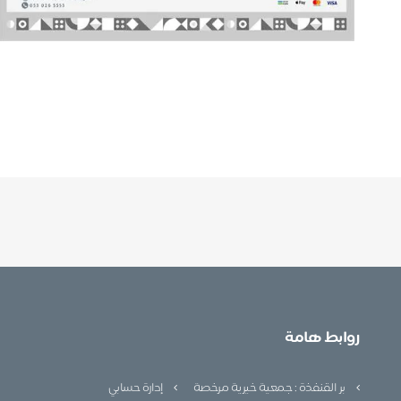
روابط هامة
بر القنفذة : جمعية خيرية مرخصة
إدارة حسابي