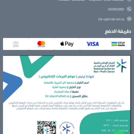
0501500150
bir-q@mail.net.sa
طريقة الدفع