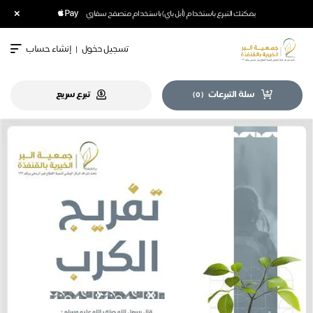
×
يمكنك التبرع باستخدام (أبل باي) باستخدام متصفح سفاري
تسجيل دخول
|
إنشاء حساب
سلة التبرعات
تبرع سريع
)
0
(