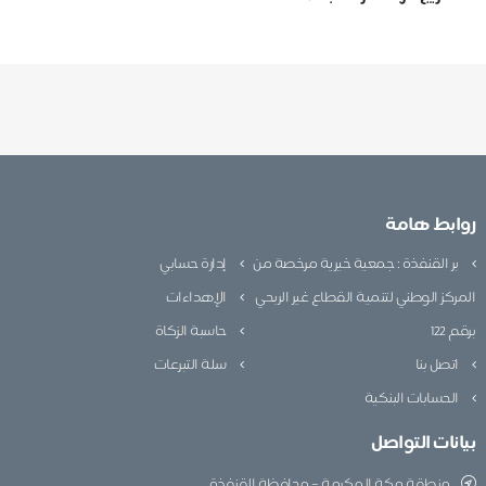
روابط هامة
بر القنفذة : جمعية خيرية مرخصة من
إدارة حسابي
المركز الوطني لتنمية القطاع غير الربحي
الإهداءات
برقم 122
حاسبة الزكاة
اتصل بنا
سلة التبرعات
الحسابات البنكية
بيانات التواصل
منطقة مكة المكرمة – محافظة القنفذة